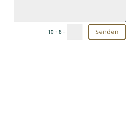
Senden
=
10 + 8
„
Herzlichen Dank für all die wertvollen
und hilfreichen Informationen & Tipps
sowie einen entspannenden Workshop.
“
Kristin, Gymnasiallehrerin
„
Herzlichen Dank für all die wertvollen