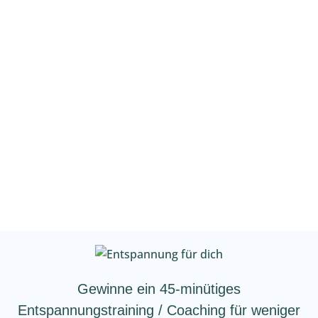
und hilfreichen Informationen & Tipps
sowie einen entspannenden Workshop.
“
Kristin, Gymnasiallehrerin
„Was ich gut fand, dass es Übungen
waren, die man auch mal zwischendurch
machen kann und sich dadurch gut in
den (Schul-) Alltag integrieren lassen.“
Paul, Lehrer
Gewinne ein 45-minütiges
Entspannungstraining / Coaching für weniger